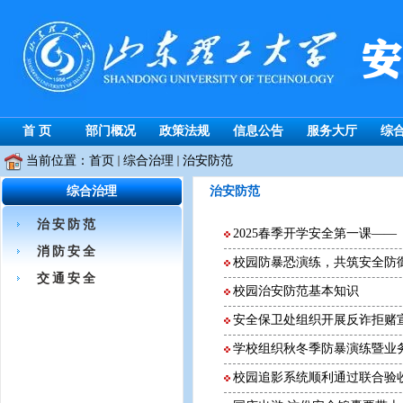
首 页
部门概况
政策法规
信息公告
服务大厅
综
当前位置：
首页
综合治理
治安防范
综合治理
治安防范
治安防范
2025春季开学安全第一课—
消防安全
校园防暴恐演练，共筑安全防
交通安全
校园治安防范基本知识
安全保卫处组织开展反诈拒赌
学校组织秋冬季防暴演练暨业
校园追影系统顺利通过联合验